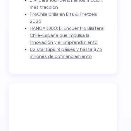
Z.AI para founders: menos fricción,
más tracción
ProChile brilla en Bits & Pretzels
2025
HANGAR360: El Encuentro Bilateral
Chile-España que Impulsa la
Innovación y el Emprendimiento
62 startups, 9 países y hasta $75
millones de cofinanciamiento