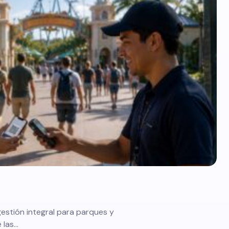
gestión integral para parques y
 las…