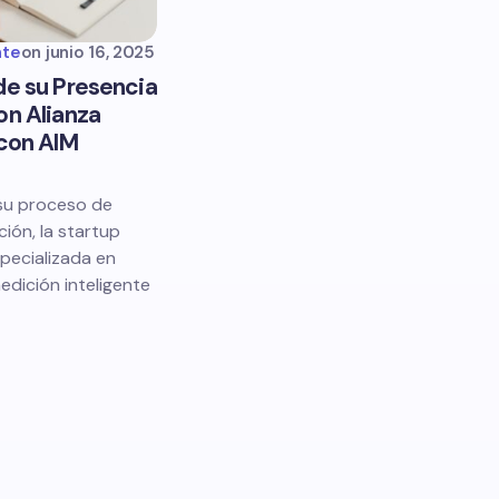
nte
on
junio 16, 2025
de su Presencia
on Alianza
 con AIM
su proceso de
ción, la startup
specializada en
edición inteligente