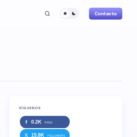
Contacto
SÍGUENOS
0.2K
FANS
15.8K
FOLLOWERS