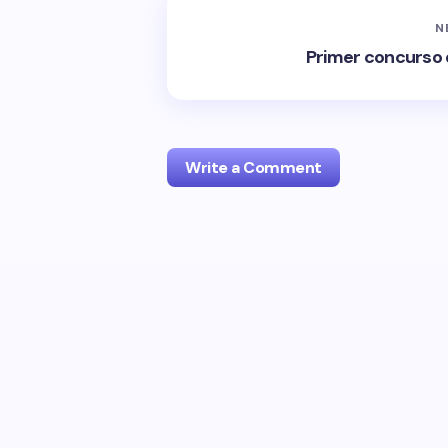
N
Primer concurso d
Write a Comment
Tu dirección de correo electrónico no
marcados con
*
Name *
Your Comment *