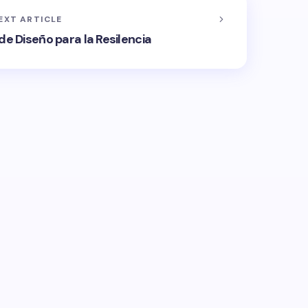
EXT ARTICLE
e Diseño para la Resilencia
 será publicada.
Los campos obligatorios están
Email *